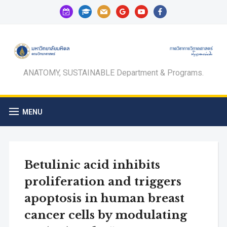
calendar-
graduation-
mail
google
youtube
facebook
check-
cap
o
ANATOMY, SUSTAINABLE Department & Programs.
MENU
Betulinic acid inhibits
proliferation and triggers
apoptosis in human breast
cancer cells by modulating