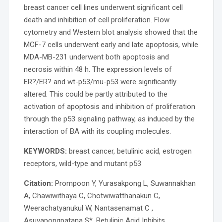
breast cancer cell lines underwent significant cell
death and inhibition of cell proliferation. Flow
cytometry and Western blot analysis showed that the
MCF-7 cells underwent early and late apoptosis, while
MDA-MB-231 underwent both apoptosis and
necrosis within 48 h. The expression levels of
ER?/ER? and wt-p53/mu-p53 were significantly
altered. This could be partly attributed to the
activation of apoptosis and inhibition of proliferation
through the p53 signaling pathway, as induced by the
interaction of BA with its coupling molecules.
KEYWORDS:
breast cancer, betulinic acid, estrogen
receptors, wild-type and mutant p53
Citation:
Prompoon Y, Yurasakpong L, Suwannakhan
A, Chawiwithaya C, Chotwiwatthanakun C,
Weerachatyanukul W, Nantasenamat C ,
Asuvapongpatana S*. Betulinic Acid Inhibits