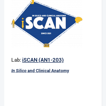
Lab:
iSCAN (AN1-203)
I
n
S
ilico
and
C
linical
An
atomy