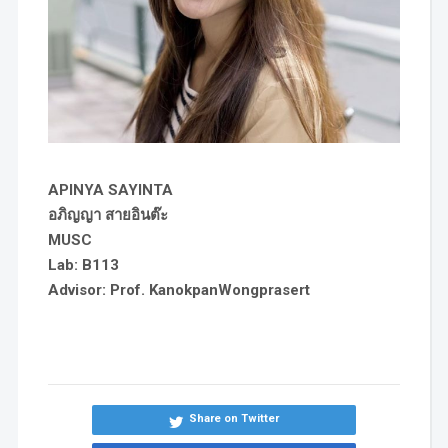
APINYA SAYINTA
อภิญญา สายอินต๊ะ
MUSC
Lab: B113
Advisor: Prof. KanokpanWongprasert
Share on Twitter