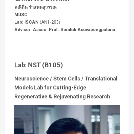
คณิติน รำแพนสุวรรณ
MUSC
Lab: iSCAN
(AN1-203)
Advisor: Assoc. Prof. Somluk Asuvapongpatana
Lab: NST (
B105)
N
euroscience /
S
tem Cells /
T
ranslational
Models Lab for Cutting-Edge
Regenerative & Rejuvenating Research