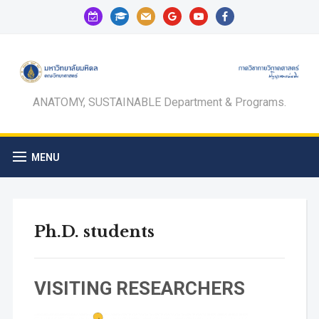
calendar-
graduation-
mail
google
youtube
facebook
check-
cap
o
ANATOMY, SUSTAINABLE Department & Programs.
MENU
Ph.D. students
VISITING RESEARCHERS