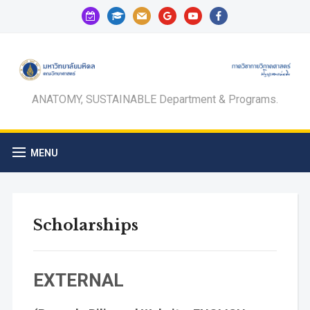
calendar-
graduation-
mail
google
youtube
facebook
check-
cap
o
ANATOMY, SUSTAINABLE Department & Programs.
MENU
Scholarships
EXTERNAL