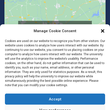
Click to accept marketing cookies and
Manage Cookie Consent
enable this content
Cookies are used on our website to recognize you from other visitors. Our
website uses cookies to analyze how users interact with our website. By
continuing to use our website, you consent to us placing cookies on your
computer to analyze how users interact with our website. The university
will use the analytics to improve the website’s usability. Performance
cookies, on the other hand, do not gather information that can be used to
identify you, such as your name, email address, or other personal
information. They are only used for statistics purposes. As a result, this
privacy policy will help the university to improve our website while
simultaneously providing the best possible online experience. Please
note that you can modify your cookie settings.
Accept
Copyright © 2026 #Anatomy SC Mahidol #Anatomy MUSC
#Department of Anatomy, Faculty of Science, Mahidol University.
All Rights Reserved.