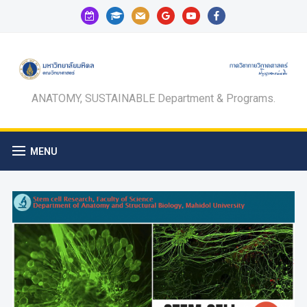
calendar-
graduation-
mail
google
youtube
facebook
check-
cap
o
ANATOMY, SUSTAINABLE Department & Programs.
MENU