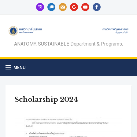
calendar-
graduation-
mail
google
youtube
facebook
check-
cap
o
ANATOMY, SUSTAINABLE Department & Programs.
MENU
Scholarship 2024