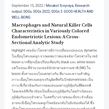
September 15, 2022
/
Morakot Sroyraya
,
Research
output
,
SDGs
,
SDGs 2022
,
SDGs 3. GOOD HEALTH AND
WELL-BEING
Macrophages and Natural Killer Cells
Characteristics in Variously Colored
Endometriotic Lesions: A Cross-
Sectional Analytic Study
Highlight เซลล์มาโครฟาจมีการเปลี่ยนแปลงแบบ dynamic
ในเยื่อบุโพรงมดลูก จากผลพบว่าพบเซลล์มาโครฟาจใน red
lesion มากที่สุกเมื่อเปรียบเทียบกับ black และ white lesion
แต่ในขณะที่จำนวนเซลล์นักฆ่าตามธรรมชาติ (NK) ใน
lesion ทั้งสามแบบไม่แตกต่างกัน ที่มาและความสำคัญ
ภาวะเยื่อบุโพรงมดลุกเจริญผิดที่หรือ Endometriosis เป็น
ภาวะที่เกี่ยวข้องกับการตอบสนองทางภูมิคุ้มกันที่ผิดปกติ
โดยเซลล์ที่เกี่ยวข้องเป็นทั้งแบบภูมิคุ้มกันโดยกำเนิดและ
ภูมิคุ้มกันแบบจำเพาะ ในสตรีบางรายขณะมีประจำเดือน
อาจจะมีเยื่อบุโพรงมดลูกไหลย้อนกลับไปยังช่องท้องได้ ซึ่ง
เยื่อบุโพรงมดลูกเหล่านี้จะเกิดการย่อยสลายและหลั่งสารที่