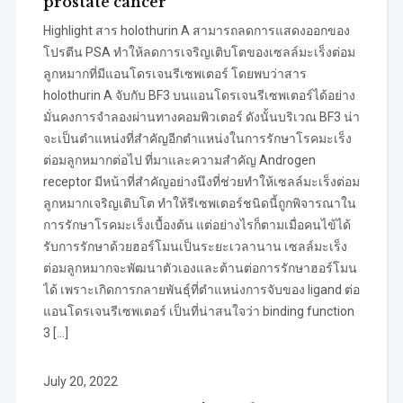
prostate cancer
Highlight สาร holothurin A สามารถลดการแสดงออกของ
โปรตีน PSA ทำให้ลดการเจริญเติบโตของเซลล์มะเร็งต่อม
ลูกหมากที่มีแอนโดรเจนรีเซพเตอร์ โดยพบว่าสาร
holothurin A จับกับ BF3 บนแอนโดรเจนรีเซพเตอร์ได้อย่าง
มั่นคงการจำลองผ่านทางคอมพิวเตอร์ ดังนั้นบริเวณ BF3 น่า
จะเป็นตำแหน่งที่สำคัญอีกตำแหน่งในการรักษาโรคมะเร็ง
ต่อมลูกหมากต่อไป ที่มาและความสำคัญ Androgen
receptor มีหน้าที่สำคัญอย่างนึงที่ช่วยทำให้เซลล์มะเร็งต่อม
ลูกหมากเจริญเติบโต ทำให้รีเซพเตอร์ชนิดนี้ถูกพิจารณาใน
การรักษาโรคมะเร็งเบื้องต้น แต่อย่างไรก็ตามเมื่อคนไข้ได้
รับการรักษาด้วยฮอร์โมนเป็นระยะเวลานาน เซลล์มะเร็ง
ต่อมลูกหมากจะพัฒนาตัวเองและต้านต่อการรักษาฮอร์โมน
ได้ เพราะเกิดการกลายพันธุ์ที่ตำแหน่งการจับของ ligand ต่อ
แอนโดรเจนรีเซพเตอร์ เป็นที่น่าสนใจว่า binding function
3 […]
July 20, 2022