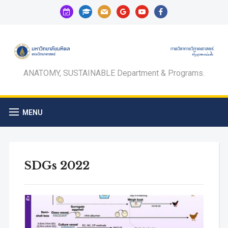
calendar-
graduation-
mail
google
youtube
facebook
check-
cap
o
ANATOMY, SUSTAINABLE Department & Programs.
MENU
SDGs 2022