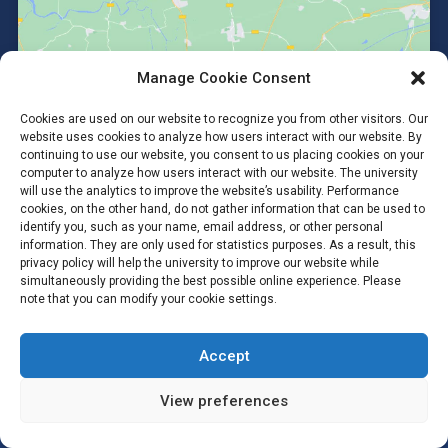
Manage Cookie Consent
Click to accept marketing cookies and
Cookies are used on our website to recognize you from other visitors. Our
enable this content
website uses cookies to analyze how users interact with our website. By
continuing to use our website, you consent to us placing cookies on your
computer to analyze how users interact with our website. The university
will use the analytics to improve the website’s usability. Performance
cookies, on the other hand, do not gather information that can be used to
identify you, such as your name, email address, or other personal
information. They are only used for statistics purposes. As a result, this
privacy policy will help the university to improve our website while
simultaneously providing the best possible online experience. Please
note that you can modify your cookie settings.
Accept
View preferences
Copyright © 2026 #Anatomy SC Mahidol #Anatomy MUSC
#Department of Anatomy, Faculty of Science, Mahidol University.