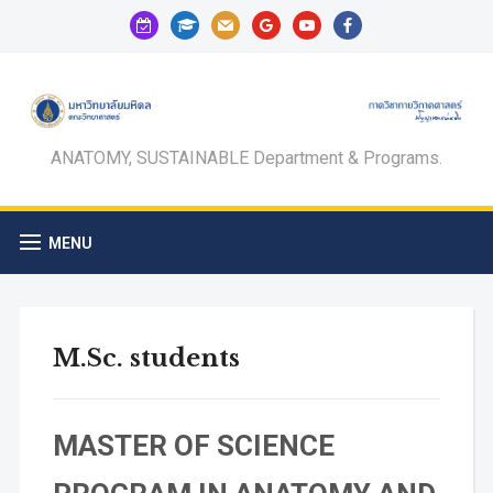
calendar-
graduation-
mail
google
youtube
facebook
check-
cap
o
ANATOMY, SUSTAINABLE Department & Programs.
MENU
M.Sc. students
MASTER OF SCIENCE