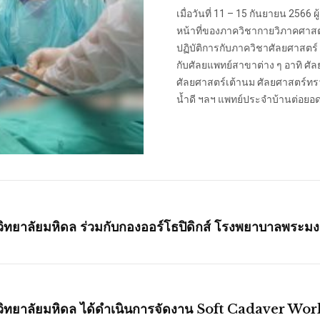
เมื่อวันที่ 11 – 15 กันยายน 2566
หน้าที่ของภาควิชากายวิภาคศาสต
ปฏิบัติการกับภาควิชาศัลยศาสต
กับศัลยแพทย์สาขาต่าง ๆ อาทิ ศั
ศัลยศาสตร์เต้านม ศัลยศาสตร์ทร
น้ำดี ฯลฯ แพทย์ประจำบ้านต่อยอด
ทยาลัยมหิดล ร่วมกับกองออร์โธปิดิกส์ โรงพยาบาลพระมง
ิทยาลัยมหิดล ได้ดำเนินการจัดงาน Soft Cadaver Wor