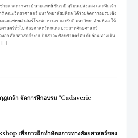
 ผู้ช่วยศาสตราจารย์ นายแพทย์ ชินวุฒิ สุริยนเปล่งแสง และทีมเจ้า
ร์ คณะวิทยาศาสตร์ มหาวิทยาลัยมหิดล ได้ร่วมจัดการอบรมเชิง
ร์ คณะแพทยศาสตร์โรงพยาบาลรามาธิบดี มหาวิทยาลัยมหิดล ให้
ลยศาสตร์ทั่วไป ศัลยศาสตร์ตกแต่ง ประสาทศัลยศาสตร์
วงอก ศัลยศาสตร์ระบบปัสสาวะ ศัลยศาสตร์ตับ ตับอ่อน ทางเดิน
 […]
กุฎเกล้า จัดการฝึกอบรม “Cadaveric
kshop เพื่อการฝึกทำหัตถการทางศัลยศาสตร์ของ