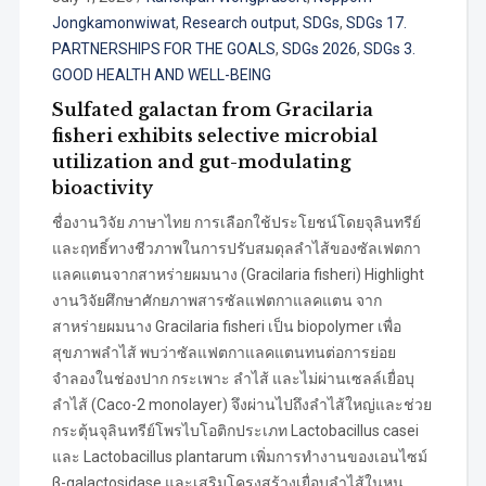
Jongkamonwiwat
,
Research output
,
SDGs
,
SDGs 17.
PARTNERSHIPS FOR THE GOALS
,
SDGs 2026
,
SDGs 3.
GOOD HEALTH AND WELL-BEING
Sulfated galactan from Gracilaria
fisheri exhibits selective microbial
utilization and gut-modulating
bioactivity
ชื่องานวิจัย ภาษาไทย การเลือกใช้ประโยชน์โดยจุลินทรีย์
และฤทธิ์ทางชีวภาพในการปรับสมดุลลำไส้ของซัลเฟตกา
แลคแตนจากสาหร่ายผมนาง (Gracilaria fisheri) Highlight
งานวิจัยศึกษาศักยภาพสารซัลแฟตกาแลคแตน จาก
สาหร่ายผมนาง Gracilaria fisheri เป็น biopolymer เพื่อ
สุขภาพลำไส้ พบว่าซัลแฟตกาแลคแตนทนต่อการย่อย
จำลองในช่องปาก กระเพาะ ลำไส้ และไม่ผ่านเซลล์เยื่อบุ
ลำไส้ (Caco-2 monolayer) จึงผ่านไปถึงลำไส้ใหญ่และช่วย
กระตุ้นจุลินทรีย์โพรไบโอติกประเภท Lactobacillus casei
และ Lactobacillus plantarum เพิ่มการทำงานของเอนไซม์
β-galactosidase และเสริมโครงสร้างเยื่อบุลำไส้ในหนู