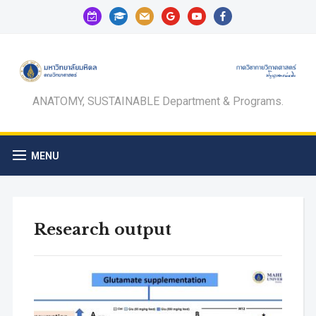
calendar-
graduation-
mail
google
youtube
facebook
check-
cap
o
ANATOMY, SUSTAINABLE Department & Programs.
MENU
Research output