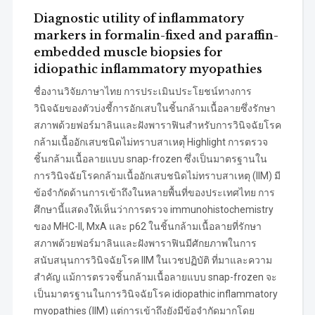
Diagnostic utility of inflammatory
markers in formalin-fixed and paraffin-
embedded muscle biopsies for
idiopathic inflammatory myopathies
ชื่องานวิจัยภาษาไทย การประเมินประโยชน์ทางการ
วินิจฉัยของตัวบ่งชี้การอักเสบในชิ้นกล้ามเนื้อลายซึ่งรักษา
สภาพด้วยฟอร์มาลินและฝังพาราฟินสำหรับการวินิจฉัยโรค
กล้ามเนื้ออักเสบชนิดไม่ทราบสาเหตุ Highlight การตรวจ
ชิ้นกล้ามเนื้อลายแบบ snap-frozen ซึ่งเป็นมาตรฐานใน
การวินิจฉัยโรคกล้ามเนื้ออักเสบชนิดไม่ทราบสาเหตุ (IIM) มี
ข้อจำกัดด้านการเข้าถึงในหลายพื้นที่ของประเทศไทย การ
ศึกษานี้แสดงให้เห็นว่าการตรวจ immunohistochemistry
ของ MHC-II, MxA และ p62 ในชิ้นกล้ามเนื้อลายที่รักษา
สภาพด้วยฟอร์มาลินและฝังพาราฟินมีศักยภาพในการ
สนับสนุนการวินิจฉัยโรค IIM ในเวชปฏิบัติ ที่มาและความ
สำคัญ แม้การตรวจชิ้นกล้ามเนื้อลายแบบ snap-frozen จะ
เป็นมาตรฐานในการวินิจฉัยโรค idiopathic inflammatory
myopathies (IIM) แต่การเข้าถึงยังมีข้อจำกัดมากโดย