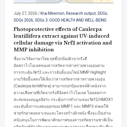
July 27, 2026
/
Krai Meemon
,
Research output
,
SDGs
,
SDGs 2026
,
SDGs 3. GOOD HEALTH AND WELL-BEING
Photoprotective effects of Caulerpa
lentillifera extract against UV-induced
cellular damage via Nrf2 activation and
MMP inhibition
ชื่องานวิจัยภาษาไทย ฤทธิ์ปกป้องผิวจากรังสี
อัลตราไวโอเลตของสารสกัดจากสาหร่ายพวงองุ่นผ่าน
การกระตุ้น Nrf2 และการยับยั้งเอนไซม์ MMP Highlight
งานวิจัยนี้แสดงให้เห็นว่าสารสกัดจากสาหร่ายพวงองุ่น
(Caulerpa lentillifera) สามารถปกป้องเซลล์ผิวหนังจาก
ความเสียหายที่เกิดจากรังสีอัลตราไวโอเลต โดยลดการ
สะสมของอนุมูลอิสระ กระตุ้นการทำงานของ Nrf2/HMOX1
และยับยั้งการแสดงออกของ MMP1 และ MMP3 ส่งผลให้
ช่วยรักษาคอลลาเจนและโครงสร้างผิวหนัง ซึ่งจะเป็นส่วน
สนับสนุนในการพัฒนาศักยภาพของสารสกัดธรรมชาติเป็น
ผลิตภัณฑ์ป้องกันแสงแดดและชะลอความเสื่อมของผิว ที่มา