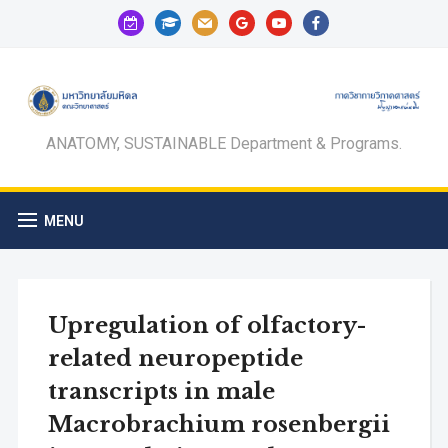
calendar-
graduation-
mail
google
youtube
facebook
check-
cap
o
ANATOMY, SUSTAINABLE Department & Programs.
MENU
Upregulation of olfactory-
related neuropeptide
transcripts in male
Macrobrachium rosenbergii