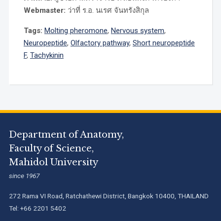
Webmaster:
ว่าที่ ร.อ. นเรศ จันทรังสิกุล
Tags:
Molting pheromone
,
Nervous system
,
Neuropeptide
,
Olfactory pathway
,
Short neuropeptide
F
,
Tachykinin
Department of Anatomy,
Faculty of Science,
Mahidol University
since 1967
272 Rama VI Road, Ratchathewi District, Bangkok 10400, THAILAND
Tel: +66 2201 5402