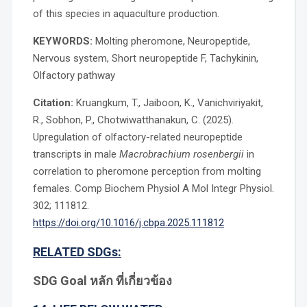
of this species in aquaculture production.
KEYWORDS:
Molting pheromone, Neuropeptide,
Nervous system, Short neuropeptide F, Tachykinin,
Olfactory pathway
Citation:
Kruangkum, T., Jaiboon, K., Vanichviriyakit,
R., Sobhon, P., Chotwiwatthanakun, C. (2025).
Upregulation of olfactory-related neuropeptide
transcripts in male
Macrobrachium rosenbergii
in
correlation to pheromone perception from molting
females. Comp Biochem Physiol A Mol Integr Physiol.
302; 111812.
https://doi.org/10.1016/j.cbpa.2025.111812
RELATED SDGs:
SDG Goal หลัก ที่เกี่ยวข้อง