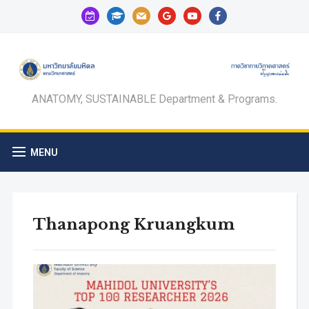
calendar-
graduation-
mail
google
youtube
facebook
check-
cap
o
ANATOMY, SUSTAINABLE Department & Programs.
MENU
Thanapong Kruangkum