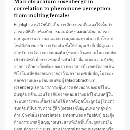
Macrobrachium rosenbergii in
correlation to pheromone perception
from molting females
Highlight งานวิจัยนี้ถือเป็นการศึกษาแรกที่แสดงให้เห็นว่า
สารเคมีที่เกี่ยวข้องกับการผสมพันธุ์ของเพศเมียสามารถ
ควบคุมการแสดงออกและความอุดมสมบูรณ์ของนิวโรเปป
ไทด์ที่เกี่ยวข้องกับการรับกลิ่น ซึ่งให้ข้อมูลเชิงลึกที่มีคุณค่า
สำหรับการจัดการการผสมพันธุ์ของกุ้งก้ามกรามในการผลิต
เชิงพาณิชย์เพื่อการเพาะเลี้ยงสัตว์น้ำ ที่มาและความสำคัญ
จากการศึกษาเบื้องต้นของเรา พบว่าสารดึงดูดหรืออาจเป็น
ฟีโรโมนที่หลั่งออกมาจากกุ้งก้ามกรามเพศเมียที่อยู่ในระยะ
ลอกคราบและพร้อมผสมพันธุ์ (Macrobrachium
rosenbergii) สามารถกระตุ้นการแสดงออกของฮอร์โมน
อินซูลินคล้ายแอนโดรจีนิกจากต่อมสร้างฮอร์โมนเพศผู้ใน
ระบบการเพาะเลี้ยงร่วมกันได้ สารดึงดูดนี้จะถูกรับรู้โดยตัว
รับกลิ่นที่มีขนรับความรู้สึก (setae) ซึ่งอยู่บนหนวดคู่หน้า
ด้านข้างที่สั้น (short lateral antennules หรือ slAn) ของกุ้ง
ก้ามกรามเพศผู้ สัญญาณประสาทที่เกิดขึ้นนี้จะถูกส่งต่อไป
ยังศูนย์กลางระบบประสาท (central nervous system หรือ