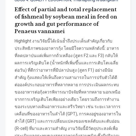
Effect of partial and total replacement
of fishmeal by soybean meal in feed on
growth and gut performance of
Penaeus vannamei
Highlight งานวิจัยนี้ได้เน้นย้ำถึงประเด็นสำคัญเกี่ยวกับ
ประสิทธิภาพของอาหารกุ้ง โดยมีใจความหลักดังนี้: อาหาร
ที่ลดปลาป่นแต่เพิ่มกากถั่วเหลือง (สูตร F2 และ F3) กลับให้
ผลการเจริญเติบโต (น้ำหนักที่เพิ่มขึ้นและการเติบโตเฉลี่ย
ต่อวัน) ที่ดีกว่าอาหารที่มีปลาป่นสูง (สูตร F1) อย่างมีนัย
สำคัญ กุ้งแสดงให้เห็นถึงความสามารถในการปรับตัวได้ดี
ต่อองค์ประกอบอาหารที่หลากหลาย การประเมินผลกระทบ
ของอาหารต่อกุ้งควรพิจารณาปัจจัยที่หลากหลาย นอกเหนือ
จากการเจริญเติบโตเพียงอย่างเดียว โดยรวมถึงการทำงาน
ของระบบทางเดินอาหารและสรีรวิทยา เช่น ระยะเวลาการ
เคลื่อนที่ของอาหารในลำไส้ (GPT), การคงอยู่ของอาหารใน
ลำไส้ (GRT) และการเปลี่ยนแปลงของเซลล์ตับและตับอ่อน
(R-cell) ที่มาและความสำคัญ งานวิจัยนี้มีวัตถุประสงค์เพื่อ
ประเมินผลกระทบของสูตรอาหารกุ้งสามชนิด ซึ่งมีปริมาณ