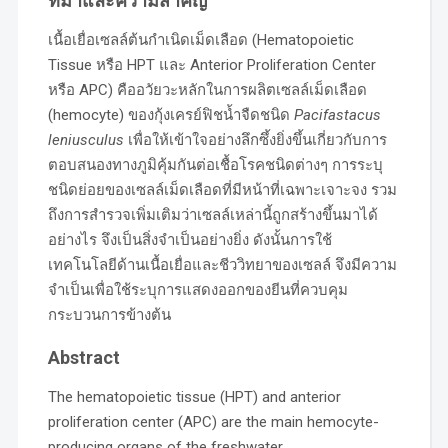
ที่มาและความสำคัญ
เนื้อเยื่อเซลล์ต้นกำเนิดเม็ดเลือด (Hematopoietic
Tissue หรือ HPT และ Anterior Proliferation Center
หรือ APC) คืออวัยวะหลักในการผลิตเซลล์เม็ดเลือด
(hemocyte) ของกุ้งเครย์ฟิชน้ำจืดชนิด
Pacifastacus
leniusculus
เพื่อให้เข้าใจอย่างลึกซึ้งยิ่งขึ้นเกี่ยวกับการ
ตอบสนองทางภูมิคุ้มกันต่อเชื้อโรคชนิดต่างๆ การระบุ
ชนิดย่อยของเซลล์เม็ดเลือดที่มีหน้าที่เฉพาะเจาะจง รวม
ถึงการสำรวจเพิ่มเติมว่าเซลล์เหล่านี้ถูกสร้างขึ้นมาได้
อย่างไร จึงเป็นสิ่งจำเป็นอย่างยิ่ง ดังนั้นการใช้
เทคโนโลยีด้านเนื้อเยื่อและชีววิทยาของเซลล์ จึงมีความ
จำเป็นเพื่อใช้ระบุการแสดงออกของยีนที่ควบคุม
กระบวนการข้างต้น
Abstract
The hematopoietic tissue (HPT) and anterior
proliferation center (APC) are the main hemocyte-
producing organs of the freshwater