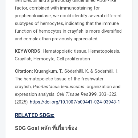
hemolectin and a previously unidentified PDGF-like
factor, combined with immunostaining for
prophenoloxidase, we could identify several different
subtypes of hemocytes, indicating that the immune
function of hemocytes in crayfish is more diversified
and complex than previously appreciated.
KEYWORDS:
Hematopoietic tissue, Hematopoiesis,
Crayfish, Hemocyte, Cell proliferation
Citation:
Kruangkum, T., Söderhäll, K. & Söderhäll, I.
The hematopoietic tissue of the freshwater
crayfish,
Pacifastacus leniusculus
: organization and
expression analysis.
Cell Tissue Res
399
, 303–322
(2025).
https://doi.org/10.1007/s00441-024-03943-1
RELATED SDGs:
SDG Goal หลัก ที่เกี่ยวข้อง