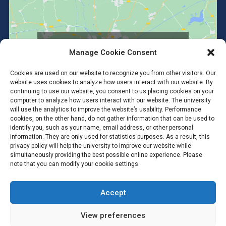
Click to accept marketing cookies and
Manage Cookie Consent
enable this content
Cookies are used on our website to recognize you from other visitors. Our
website uses cookies to analyze how users interact with our website. By
continuing to use our website, you consent to us placing cookies on your
computer to analyze how users interact with our website. The university
will use the analytics to improve the website’s usability. Performance
cookies, on the other hand, do not gather information that can be used to
identify you, such as your name, email address, or other personal
information. They are only used for statistics purposes. As a result, this
privacy policy will help the university to improve our website while
simultaneously providing the best possible online experience. Please
note that you can modify your cookie settings.
Accept
Copyright © 2026 #Anatomy SC Mahidol #Anatomy MUSC
#Department of Anatomy, Faculty of Science, Mahidol University.
All Rights Reserved.
View preferences