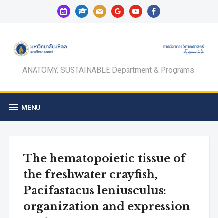
calendar-
graduation-
mail
google
youtube
facebook
check-
cap
o
ANATOMY, SUSTAINABLE Department & Programs.
MENU
The hematopoietic tissue of
the freshwater crayfish,
Pacifastacus leniusculus:
organization and expression