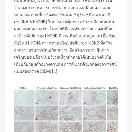
แมนเทิลที่อยู่ใต้เปลือกหอยนั่นเอง ในการทดลองนี้ เราได้
จำลองกระบวนการการทำลายขอบของเปลือกหอย และ
ทดสอบความเกี่ยวข้องของยีนแคลซินูริน ชนิดเอ และ บี
(HcCNA & HcCNB) ในการกระตุ้นการสร้างเปลือกทดแทน
ผลการทดลองพบว่า ในหอยที่มีการทำลายขอบของเปลือก
จะมีระดับยีนของ HcCNB มีการเพิ่มจำนวนสูงมาก เมื่อเทียบ
กับยีนส์ HcCNA การทดลองฉีดโปรตีน recHcCNB ที่สร้าง
จากกระบวนการพันธุวิศวกรรม มีผลในการกระตุ้นการ
เจริญของเปลือกในบริเวณที่ถูกทำลายได้เป็นอย่างดี เมื่อ
เทียบกับกลุ่มตัวอย่างควบคุม การสังเกตด้วยกล้องจุลทรรศน์
แบบส่องกราด (SEM) […]