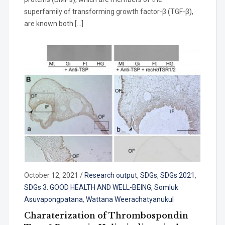
superfamily of transforming growth factor-β (TGF-β),
are known both […]
October 12, 2021
/
Research output
,
SDGs
,
SDGs 2021
,
SDGs 3. GOOD HEALTH AND WELL-BEING
,
Somluk
Asuvapongpatana
,
Wattana Weerachatyanukul
Charaterization of Thrombospondin