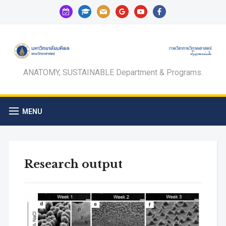
calendar-
graduation-
mail
google
youtube
facebook
check-
cap
o
ANATOMY, SUSTAINABLE Department & Programs.
MENU
Research output