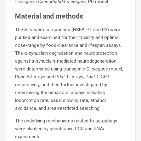
transgenic
Caenorhabditis elegans
PD model
.
Material and methods
The
H. scabra
compounds (HSEA-P1 and P2) were
purified and examined for their toxicity and optimal
dose-range by food-clearance and lifespan assays.
The α-synuclein degradation and neuroprotection
against α-synuclein-mediated neurodegeneration
were determined using transgenic
C. elegans
model,
P
unc-54
::α-syn and P
dat-1
:: α-syn; P
dat-1
::GFP,
respectively, and then further investigated by
determining the behavioral assays including
locomotion rate, basal slowing rate, ethanol
avoidance, and area-restricted searching.
The underlying mechanisms related to autophagy
were clarified by quantitative PCR and RNAi
experiments.