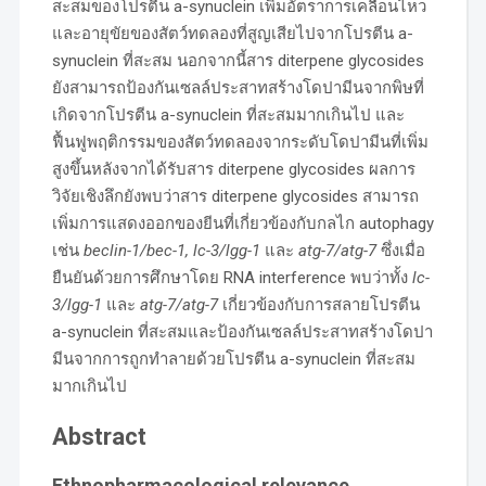
สะสมของโปรตีน a-synuclein เพิ่มอัตราการเคลื่อนไหว
และอายุขัยของสัตว์ทดลองที่สูญเสียไปจากโปรตีน a-
synuclein ที่สะสม นอกจากนี้สาร diterpene glycosides
ยังสามารถป้องกันเซลล์ประสาทสร้างโดปามีนจากพิษที่
เกิดจากโปรตีน a-synuclein ที่สะสมมากเกินไป และ
ฟื้นฟูพฤติกรรมของสัตว์ทดลองจากระดับโดปามีนที่เพิ่ม
สูงขึ้นหลังจากได้รับสาร diterpene glycosides ผลการ
วิจัยเชิงลึกยังพบว่าสาร diterpene glycosides สามารถ
เพิ่มการแสดงออกของยีนที่เกี่ยวข้องกับกลไก autophagy
เช่น
beclin-1/bec-1, lc-3/lgg-1
และ
atg-7/atg-7
ซึ่งเมื่อ
ยืนยันด้วยการศึกษาโดย RNA interference พบว่าทั้ง
lc-
3/lgg-1
และ
atg-7/atg-7
เกี่ยวข้องกับการสลายโปรตีน
a-synuclein ที่สะสมและป้องกันเซลล์ประสาทสร้างโดปา
มีนจากการถูกทำลายด้วยโปรตีน a-synuclein ที่สะสม
มากเกินไป
Abstract
Ethnopharmacological relevance