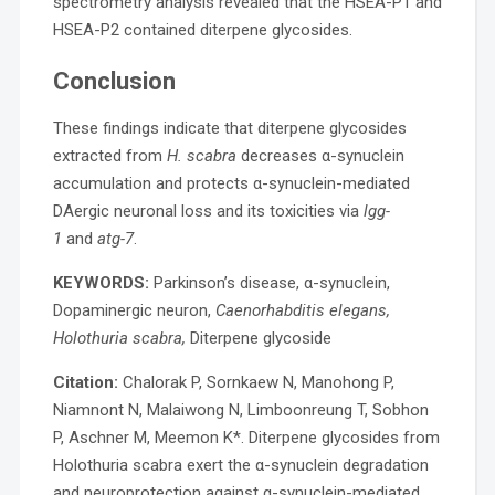
spectrometry analysis revealed that the HSEA-P1 and
HSEA-P2 contained diterpene glycosides.
Conclusion
These findings indicate that diterpene glycosides
extracted from
H. scabra
decreases α-synuclein
accumulation and protects α-synuclein-mediated
DAergic neuronal loss and its toxicities via
lgg-
1
and
atg-7
.
KEYWORDS:
Parkinson’s disease, α-synuclein,
Dopaminergic neuron,
Caenorhabditis elegans,
Holothuria scabra,
Diterpene glycoside
Citation:
Chalorak P, Sornkaew N, Manohong P,
Niamnont N, Malaiwong N, Limboonreung T, Sobhon
P, Aschner M, Meemon K*. Diterpene glycosides from
Holothuria scabra exert the α-synuclein degradation
and neuroprotection against α-synuclein-mediated