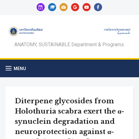
calendar-
graduation-
mail
google
youtube
facebook
check-
cap
o
ANATOMY, SUSTAINABLE Department & Programs.
MENU
Diterpene glycosides from
Holothuria scabra exert the α-
synuclein degradation and
neuroprotection against α-