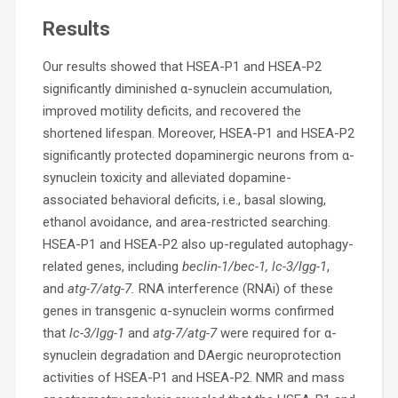
Results
Our results showed that HSEA-P1 and HSEA-P2
significantly diminished α-synuclein accumulation,
improved motility deficits, and recovered the
shortened lifespan. Moreover, HSEA-P1 and HSEA-P2
significantly protected dopaminergic neurons from α-
synuclein toxicity and alleviated dopamine-
associated behavioral deficits, i.e., basal slowing,
ethanol avoidance, and area-restricted searching.
HSEA-P1 and HSEA-P2 also up-regulated autophagy-
related genes, including
beclin-1/bec-1, lc-3/lgg-1
,
and
atg-7/atg-7.
RNA interference (RNAi) of these
genes in transgenic α-synuclein worms confirmed
that
lc-3/lgg-1
and
atg-7/atg-7
were required for α-
synuclein degradation and DAergic neuroprotection
activities of HSEA-P1 and HSEA-P2. NMR and mass