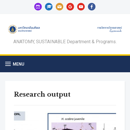
calendar-
graduation-
mail
google
youtube
facebook
check-
cap
o
ANATOMY, SUSTAINABLE Department & Programs.
MENU
Research output