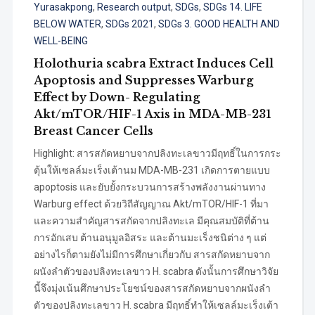
Yurasakpong
,
Research output
,
SDGs
,
SDGs 14. LIFE
BELOW WATER
,
SDGs 2021
,
SDGs 3. GOOD HEALTH AND
WELL-BEING
Holothuria scabra Extract Induces Cell
Apoptosis and Suppresses Warburg
Effect by Down- Regulating
Akt/mTOR/HIF-1 Axis in MDA-MB-231
Breast Cancer Cells
Highlight: สารสกัดหยาบจากปลิงทะเลขาวมีฤทธิ์ในการกระ
ตุ้นให้เซลล์มะเร็งเต้านม MDA-MB-231 เกิดการตายแบบ
apoptosis และยับยั้งกระบวนการสร้างพลังงานผ่านทาง
Warburg effect ด้วยวิถีสัญญาณ Akt/mTOR/HIF-1 ที่มา
และความสำคัญสารสกัดจากปลิงทะเล มีคุณสมบัติที่ต้าน
การอักเสบ ต้านอนุมูลอิสระ และต้านมะเร็งชนิต่าง ๆ แต่
อย่างไรก็ตามยังไม่มีการศึกษาเกี่ยวกับ สารสกัดหยาบจาก
ผนังลำตัวของปลิงทะเลขาว H. scabra ดังนั้นการศึกษาวิจัย
นี้จึงมุ่งเน้นศึกษาประโยชน์ของสารสกัดหยาบจากผนังลำ
ตัวของปลิงทะเลขาว H. scabra มีฤทธิ์ทำให้เซลล์มะเร็งเต้า