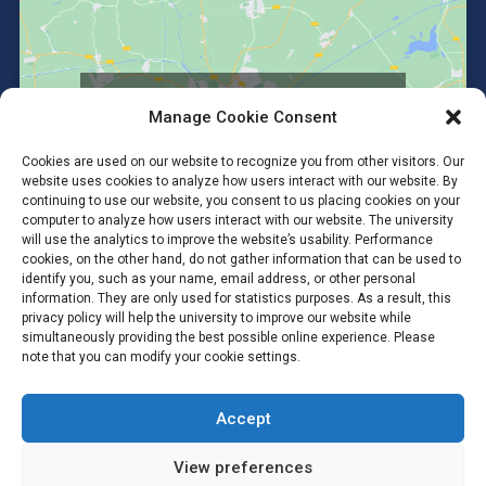
Click to accept marketing cookies and
Manage Cookie Consent
enable this content
Cookies are used on our website to recognize you from other visitors. Our
website uses cookies to analyze how users interact with our website. By
continuing to use our website, you consent to us placing cookies on your
computer to analyze how users interact with our website. The university
will use the analytics to improve the website’s usability. Performance
cookies, on the other hand, do not gather information that can be used to
identify you, such as your name, email address, or other personal
information. They are only used for statistics purposes. As a result, this
privacy policy will help the university to improve our website while
simultaneously providing the best possible online experience. Please
note that you can modify your cookie settings.
Accept
Copyright © 2026 #Anatomy SC Mahidol #Anatomy MUSC
#Department of Anatomy, Faculty of Science, Mahidol University.
All Rights Reserved.
View preferences