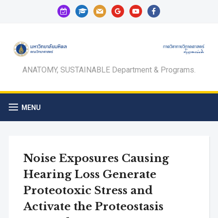
calendar-
graduation-
mail
google
youtube
facebook
check-
cap
o
ANATOMY, SUSTAINABLE Department & Programs.
MENU
Noise Exposures Causing
Hearing Loss Generate
Proteotoxic Stress and
Activate the Proteostasis