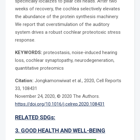
specifically localizes to pillar cell heads. After two
weeks of recovery, the cochlea selectively elevates
the abundance of the protein synthesis machinery.
We report that overstimulation of the auditory
system drives a robust cochlear proteotoxic stress
response.
KEYWORDS:
proteostasis, noise-induced hearing
loss, cochlear synaptopathy, neurodegeneration,
quantitative proteomics
Citation:
Jongkamonwiwat et al., 2020, Cell Reports
33, 108431
November 24, 2020, © 2020 The Authors.
https://doi.org/10.1016/j.celrep.2020.108431
RELATED SDGs:
3. GOOD HEALTH AND WELL-BEING