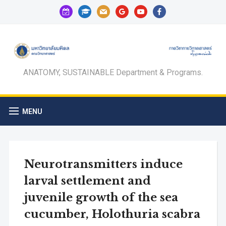
calendar-
graduation-
mail
google
youtube
facebook
check-
cap
o
ANATOMY, SUSTAINABLE Department & Programs.
MENU
Neurotransmitters induce
larval settlement and
juvenile growth of the sea
cucumber, Holothuria scabra