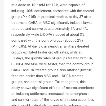
−2
at a dose of 10
mM for 12 h, were capable of
inducing 100% settlement, compared with the control
group (
P
< 0.05). In practical models, at day 37 after
treatment, GABA or MSG significantly induced larvae
to settle and survive at approximately 6% and 4%,
respectively, while L-DOPA induced at about 3%,
compared with the control group (about 0.2%)
(
P
< 0.05). At day 37, all neurotransmitters-treated
groups exhibited faster growth rates, while at
51 days, the growth rates of groups treated with DA,
L-DOPA and MSG were faster, than the control group.
GABA- and DA-treated groups also attained juvenile
features earlier than MSG and L-DOPA-treated
groups, and control groups. Taken together, this
study shows significant effects of neurotransmitters
on inducing settlement, increased metamorphosis
and survival rates of the larvae of this sea cucumber,
which could potentially be applied to enhance the