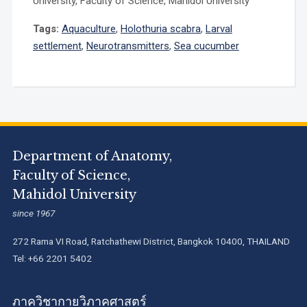
University, Faculty of Science, Mahidol University
Tags:
Aquaculture
,
Holothuria scabra
,
Larval
settlement
,
Neurotransmitters
,
Sea cucumber
Department of Anatomy,
Faculty of Science,
Mahidol University
since 1967
272 Rama VI Road, Ratchathewi District, Bangkok 10400, THAILAND
Tel: +66 2201 5402
ภาควิชากายวิภาคศาสตร์