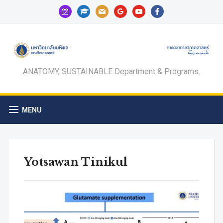
calendar-
graduation-
mail
google
youtube
facebook
check-
cap
o
ANATOMY, SUSTAINABLE Department & Programs.
MENU
Yotsawan Tinikul