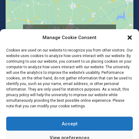
Click to accept marketing cookies and
Manage Cookie Consent
enable this content
Cookies are used on our website to recognize you from other visitors. Our
website uses cookies to analyze how users interact with our website. By
continuing to use our website, you consent to us placing cookies on your
computer to analyze how users interact with our website. The university
will use the analytics to improve the website’s usability. Performance
cookies, on the other hand, do not gather information that can be used to
identify you, such as your name, email address, or other personal
information. They are only used for statistics purposes. As a result, this
privacy policy will help the university to improve our website while
simultaneously providing the best possible online experience. Please
note that you can modify your cookie settings.
Accept
Copyright © 2026 #Anatomy SC Mahidol #Anatomy MUSC
#Department of Anatomy, Faculty of Science, Mahidol University.
All Rights Reserved.
View preferences