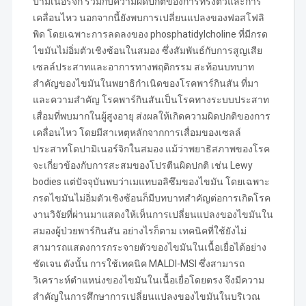
ปามิเนอร์จิก ร่วมกับความผิดปกติของการทรงตัวและการ
เคลื่อนไหว นอกจากนี้ยังพบการเปลี่ยนแปลงของฟอสโฟลิ
พิด โดยเฉพาะการลดลงของ phosphatidylcholine ที่มีกรด
ไขมันไม่อิ่มตัวเชิงซ้อนในสมอง ซึ่งสัมพันธ์กับการสูญเสีย
เซลล์ประสาทและอาการทางพฤติกรรม สะท้อนบทบาท
สำคัญของไขมันในพยาธิกำเนิดของโรคพาร์กินสัน ที่มา
และความสำคัญ โรคพาร์กินสันเป็นโรคทางระบบประสาท
เสื่อมที่พบมากในผู้สูงอายุ ส่งผลให้เกิดความผิดปกติของการ
เคลื่อนไหว โดยมีสาเหตุหลักจากการเสื่อมของเซลล์
ประสาทโดปามิเนอร์จิกในสมอง แม้ว่าพยาธิสภาพของโรค
จะเกี่ยวข้องกับการสะสมของโปรตีนผิดปกติ เช่น Lewy
bodies แต่ปัจจุบันพบว่าเมแทบอลิซึมของไขมัน โดยเฉพาะ
กรดไขมันไม่อิ่มตัวเชิงซ้อนก็มีบทบาทสำคัญต่อการเกิดโรค
งานวิจัยที่ผ่านมาแสดงให้เห็นการเปลี่ยนแปลงของไขมันใน
สมองผู้ป่วยพาร์กินสัน อย่างไรก็ตาม เทคนิคที่ใช้ยังไม่
สามารถแสดงการกระจายตัวของไขมันในเนื้อเยื่อได้อย่าง
ชัดเจน ดังนั้น การใช้เทคนิค MALDI-MSI ซึ่งสามารถ
วิเคราะห์ตำแหน่งของไขมันในเนื้อเยื่อโดยตรง จึงมีความ
สำคัญในการศึกษาการเปลี่ยนแปลงของไขมันในบริเวณ