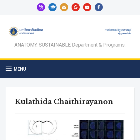
calendar-
graduation-
mail
google
youtube
facebook
check-
cap
o
ANATOMY, SUSTAINABLE Department & Programs.
MENU
Kulathida Chaithirayanon