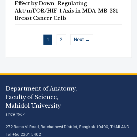
Effect by Down- Regulating
Akt/mTOR/HIF-1 Axis in MDA-MB-231
Breast Cancer Cells
1
2
Next →
Department of Anatomy,
Faculty of Science,
Mahidol University
since 1967
272 Rama VI Road, Ratchathewi District, Bangkok 10400, THAILAND
Tel: +66 2201 5402