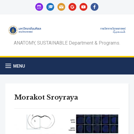
calendar-
graduation-
mail
google
youtube
facebook
check-
cap
o
ANATOMY, SUSTAINABLE Department & Programs.
MENU
Morakot Sroyraya