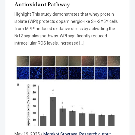
Antioxidant Pathway
Highlight This study demonstrates that whey protein
isolate (WPI) protects dopaminergic-like SH-SY5Y cells
from MPP⁺-induced oxidative stress by activating the
Nrf2 signaling pathway. WPI significantly reduced
intracellular ROS levels, increased […]
May 19, 2025
/
Morakot Sroyraya
,
Research output
,