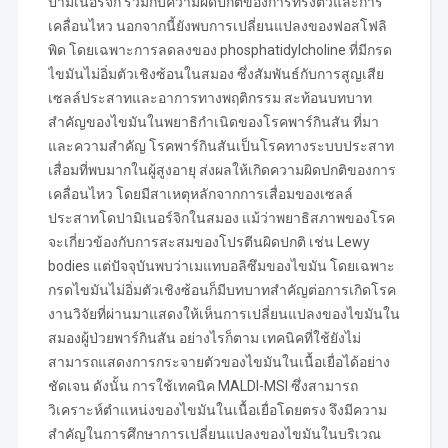
ปามิเนอร์จิก ร่วมกับความผิดปกติของการทรงตัวและการ
เคลื่อนไหว นอกจากนี้ยังพบการเปลี่ยนแปลงของฟอสโฟลิ
พิด โดยเฉพาะการลดลงของ phosphatidylcholine ที่มีกรด
ไขมันไม่อิ่มตัวเชิงซ้อนในสมอง ซึ่งสัมพันธ์กับการสูญเสีย
เซลล์ประสาทและอาการทางพฤติกรรม สะท้อนบทบาท
สำคัญของไขมันในพยาธิกำเนิดของโรคพาร์กินสัน ที่มา
และความสำคัญ โรคพาร์กินสันเป็นโรคทางระบบประสาท
เสื่อมที่พบมากในผู้สูงอายุ ส่งผลให้เกิดความผิดปกติของการ
เคลื่อนไหว โดยมีสาเหตุหลักจากการเสื่อมของเซลล์
ประสาทโดปามิเนอร์จิกในสมอง แม้ว่าพยาธิสภาพของโรค
จะเกี่ยวข้องกับการสะสมของโปรตีนผิดปกติ เช่น Lewy
bodies แต่ปัจจุบันพบว่าเมแทบอลิซึมของไขมัน โดยเฉพาะ
กรดไขมันไม่อิ่มตัวเชิงซ้อนก็มีบทบาทสำคัญต่อการเกิดโรค
งานวิจัยที่ผ่านมาแสดงให้เห็นการเปลี่ยนแปลงของไขมันใน
สมองผู้ป่วยพาร์กินสัน อย่างไรก็ตาม เทคนิคที่ใช้ยังไม่
สามารถแสดงการกระจายตัวของไขมันในเนื้อเยื่อได้อย่าง
ชัดเจน ดังนั้น การใช้เทคนิค MALDI-MSI ซึ่งสามารถ
วิเคราะห์ตำแหน่งของไขมันในเนื้อเยื่อโดยตรง จึงมีความ
สำคัญในการศึกษาการเปลี่ยนแปลงของไขมันในบริเวณ