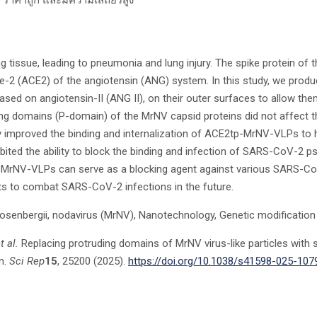
 tissue, leading to pneumonia and lung injury. The spike protein of 
me-2 (ACE2) of the angiotensin (ANG) system. In this study, we prod
 based on angiotensin-II (ANG II), on their outer surfaces to allow th
g domains (P-domain) of the MrNV capsid proteins did not affect t
ly improved the binding and internalization of ACE2tp-MrNV-VLPs to
ed the ability to block the binding and infection of SARS-CoV-2 ps
p-MrNV-VLPs can serve as a blocking agent against various SARS-CoV
nts to combat SARS-CoV-2 infections in the future.
rosenbergii, nodavirus (MrNV), Nanotechnology, Genetic modification
t al.
Replacing protruding domains of MrNV virus-like particles with 
n.
Sci Rep
15
, 25200 (2025).
https://doi.org/10.1038/s41598-025-107