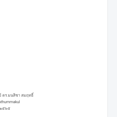
์ ดร.มนสิชา สมฤทธิ์
nathummakul
ณ ๒๕๖๕