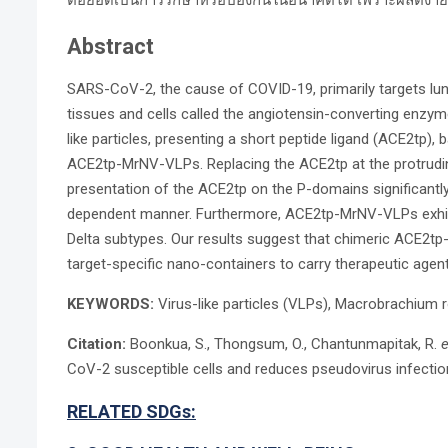
Abstract
SARS-CoV-2, the cause of COVID-19, primarily targets lung
tissues and cells called the angiotensin-converting enzy
like particles, presenting a short peptide ligand (ACE2tp),
ACE2tp-MrNV-VLPs. Replacing the ACE2tp at the protrudin
presentation of the ACE2tp on the P-domains significant
dependent manner. Furthermore, ACE2tp-MrNV-VLPs exhibit
Delta subtypes. Our results suggest that chimeric ACE2t
target-specific nano-containers to carry therapeutic age
KEYWORDS:
Virus-like particles (VLPs), Macrobrachium 
Citation:
Boonkua, S., Thongsum, O., Chantunmapitak, R.
e
CoV-2 susceptible cells and reduces pseudovirus infectio
RELATED SDGs: