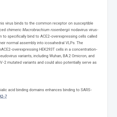
this virus binds to the common receptor on susceptible
uced chimeric
Macrobrachium rosenbergii
nodavirus virus-
em to specifically bind to ACE2-overexpressing cells called
heir normal assembly into icosahedral VLPs. The
 hACE2-overexpressing HEK293T cells in a concentration-
eudovirus variants, including Wuhan, BA.2 Omicron, and
-2 mutated variants and could also potentially serve as
sialic acid binding domains enhances binding to SARS-
92-7