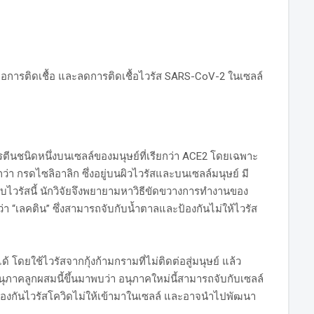
่อการติดเชื้อ และลดการติดเชื้อไวรัส SARS-CoV-2 ในเซลล์
โปรตีนชนิดหนึ่งบนเซลล์ของมนุษย์ที่เรียกว่า ACE2 โดยเฉพาะ
ว่า กรดไซลิอาลิก ซึ่งอยู่บนผิวไวรัสและบนเซลล์มนุษย์ มี
้กับไวรัสนี้ นักวิจัยจึงพยายามหาวิธีขัดขวางการทำงานของ
ว่า “เลคติน” ซึ่งสามารถจับกับน้ำตาลและป้องกันไม่ให้ไวรัส
้ โดยใช้ไวรัสจากกุ้งก้ามกรามที่ไม่ติดต่อสู่มนุษย์ แล้ว
อนุภาคลูกผสมนี้ขึ้นมาพบว่า อนุภาคใหม่นี้สามารถจับกับเซลล์
วยป้องกันไวรัสโควิดไม่ให้เข้ามาในเซลล์ และอาจนำไปพัฒนา