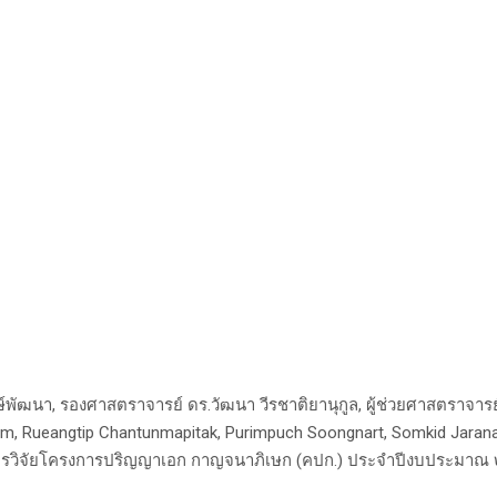
ัฒนา, รองศาสตราจารย์ ดร.วัฒนา วีรชาติยานุกูล, ผู้ช่วยศาสตราจารย
, Rueangtip Chantunmapitak, Purimpuch Soongnart, Somkid Jara
ุนการวิจัยโครงการปริญญาเอก กาญจนาภิเษก (คปก.) ประจำปีงบประมา