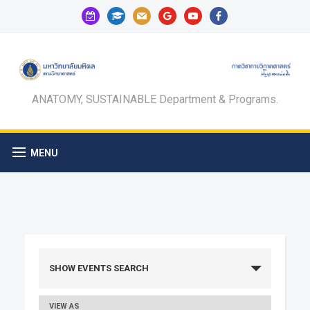
calendar-
graduation-
mail
google
youtube
facebook
check-
cap
o
ANATOMY, SUSTAINABLE Department & Programs.
MENU
Events
SHOW EVENTS SEARCH
Search
VIEW AS