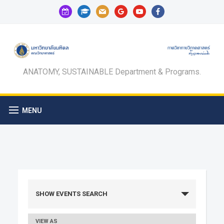
calendar-
graduation-
mail
google
youtube
facebook
check-
cap
o
ANATOMY, SUSTAINABLE Department & Programs.
MENU
Events
SHOW EVENTS SEARCH
Search
VIEW AS