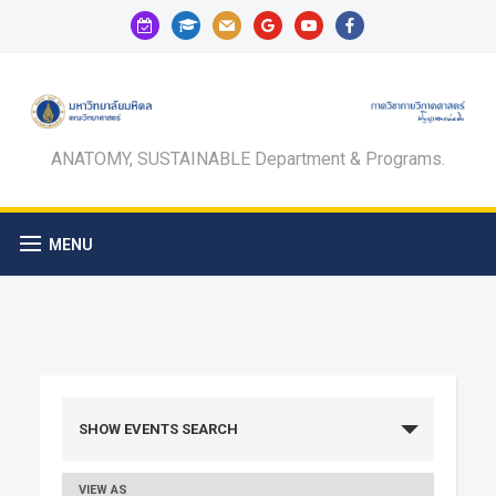
calendar-
graduation-
mail
google
youtube
facebook
check-
cap
o
ANATOMY, SUSTAINABLE Department & Programs.
MENU
Events
SHOW EVENTS SEARCH
Search
VIEW AS