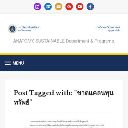
calendar-
graduation-
mail
google
youtube
facebook
check-
cap
o
ANATOMY, SUSTAINABLE Department & Programs.
MENU
Post Tagged with: "ขาดแคลนทุน
ทรัพย์"