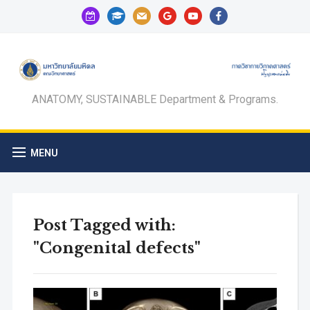
calendar-
graduation-
mail
google
youtube
facebook
check-
cap
o
ANATOMY, SUSTAINABLE Department & Programs.
MENU
Post Tagged with:
"Congenital defects"