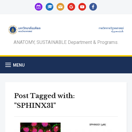
calendar-
graduation-
mail
google
youtube
facebook
check-
cap
o
ANATOMY, SUSTAINABLE Department & Programs.
MENU
Post Tagged with:
"SPHINX31"