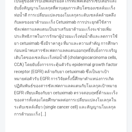
เป็นคู่ของตัวรับเอพิเดอร์มอลโกรทแฟคเตอร์รีเซ็บเตอร์และ
ยับยั้งสัญญานโมเลกุลที่ควบคุมการเติบโตของเซลล์มะเร็ง
ท่อน้ำดี การเปลี่ยนแปลงของโมเลกุลระดับเซลล์คล้ายคลึง
กับผลของยาต้านมะเร็ง Cetuximab การประยุกต์ใช้สาร
ซัลเฟตกาแลคแตนเป็นยาเสริมยาต้านมะเร็งจะช่วยเพิ่ม
ประสิทธิภาพในการรักษาผู้ป่วยมะเร็งท่อน้ำดีและลดการใช้
ยา cetuximab ซึ่งมีราคาสูง ที่มาและความสำคัญ การศึกษา
ก่อนหน้าพบสารซัลเฟตกาแลคแตนออกฤทธิ์ยับยั้งการเจริญ
เติบโตของเซลล์มะเร็งท่อน้ำดี (cholangiocarcinoma cells,
CCA) โดยยับยั้งการกระตุ้นตัวรับ epidermal growth factor
receptor (EGFR) คล้ายกับยา cetuximab ซึ่งเป็นยาเป้า
หมายต่อตัวรับ EGFR การวิจัยครั้งนี้ศึกษาตำแหน่งการเกิด
ปฏิสัมพันธ์ของสารซัลเฟตกาแลคแตนกับโมเลกุลเป้าหมาย
EGFR เทียบเคียงกับยา cetuximab ตรวจสอบฤทธิ์ต้านมะเร็ง
ของสารทั้งสองโดยศึกษาผลต่อการเปลี่ยนแปลงโมเลกุลใน
ระดับเซลล์เดี่ยว (single cancer cell) และสัญญานโมเลกุล
การต้านมะเร็ง […]