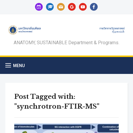
calendar-
graduation-
mail
google
youtube
facebook
check-
cap
o
ANATOMY, SUSTAINABLE Department & Programs.
MENU
Post Tagged with:
"synchrotron-FTIR-MS"