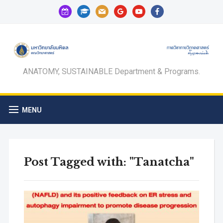
calendar-
graduation-
mail
google
youtube
facebook
check-
cap
o
ANATOMY, SUSTAINABLE Department & Programs.
MENU
Post Tagged with: "Tanatcha"