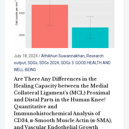
July 18, 2024
/
Athikhun Suwannakhan
,
Research
output
,
SDGs
,
SDGs 2024
,
SDGs 3. GOOD HEALTH AND
WELL-BEING
Are There Any Differences in the
Healing Capacity between the Medial
Collateral Ligament’s (MCL) Proximal
and Distal Parts in the Human Knee?
Quantitative and
Immunohistochemical Analysis of
CD34, α-Smooth Muscle Actin (α-SMA),
and Vascular Endothelial Growth