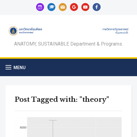
calendar-
graduation-
mail
google
youtube
facebook
check-
cap
o
ANATOMY, SUSTAINABLE Department & Programs.
MENU
Post Tagged with: "theory"