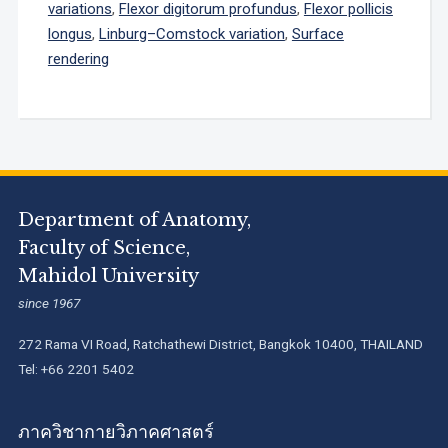
variations
,
Flexor digitorum profundus
,
Flexor pollicis
longus
,
Linburg–Comstock variation
,
Surface
rendering
Department of Anatomy,
Faculty of Science,
Mahidol University
since 1967
272 Rama VI Road, Ratchathewi District, Bangkok 10400, THAILAND
Tel: +66 2201 5402
ภาควิชากายวิภาคศาสตร์