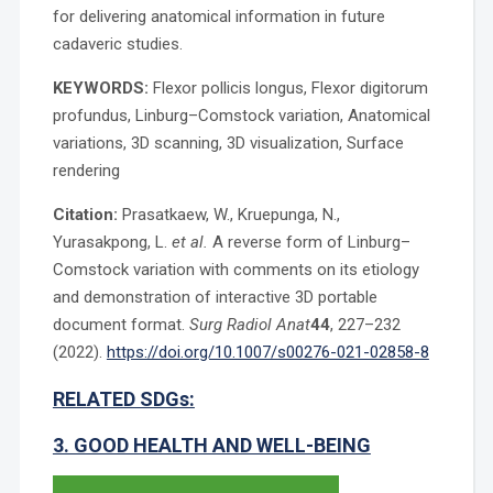
for delivering anatomical information in future
cadaveric studies.
KEYWORDS:
Flexor pollicis longus, Flexor digitorum
profundus, Linburg–Comstock variation, Anatomical
variations, 3D scanning, 3D visualization, Surface
rendering
Citation:
Prasatkaew, W., Kruepunga, N.,
Yurasakpong, L.
et al.
A reverse form of Linburg–
Comstock variation with comments on its etiology
and demonstration of interactive 3D portable
document format.
Surg Radiol Anat
44
, 227–232
(2022).
https://doi.org/10.1007/s00276-021-02858-8
RELATED SDGs:
3. GOOD HEALTH AND WELL-BEING