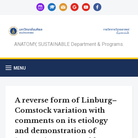
calendar-
graduation-
mail
google
youtube
facebook
check-
cap
o
ANATOMY, SUSTAINABLE Department & Programs.
MENU
A reverse form of Linburg–
Comstock variation with
comments on its etiology
and demonstration of