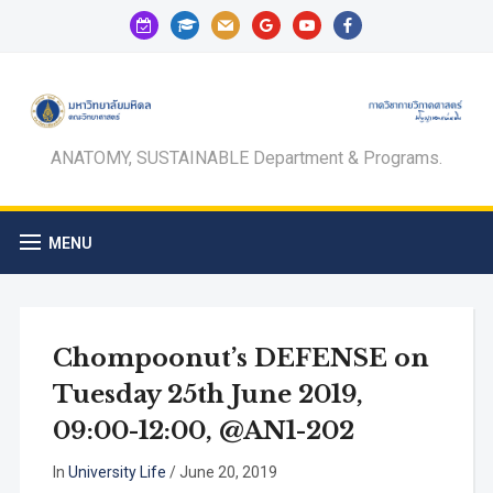
calendar-
graduation-
mail
google
youtube
facebook
check-
cap
o
ANATOMY, SUSTAINABLE Department & Programs.
MENU
Chompoonut’s DEFENSE on
Tuesday 25th June 2019,
09:00-12:00, @AN1-202
In
University Life
/
June 20, 2019