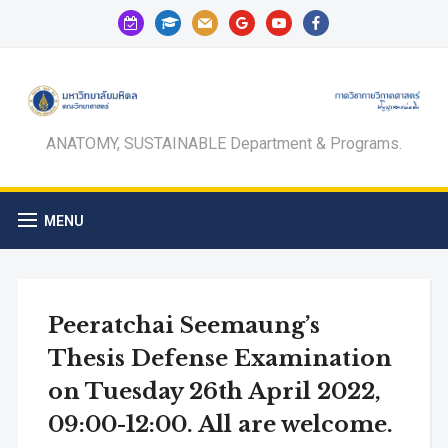
calendar-
graduation-
mail
google
youtube
facebook
check-
cap
o
ANATOMY, SUSTAINABLE Department & Programs.
MENU
Peeratchai Seemaung’s
Thesis Defense Examination
on Tuesday 26th April 2022,
09:00-12:00. All are welcome.