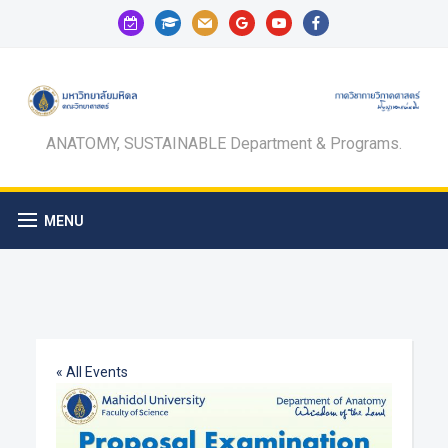
calendar-
graduation-
mail
google
youtube
facebook
check-
cap
o
ANATOMY, SUSTAINABLE Department & Programs.
MENU
« All Events