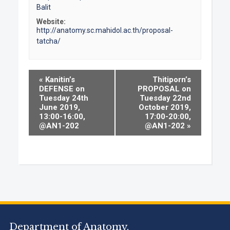
Balit
Website:
http://anatomy.sc.mahidol.ac.th/proposal-
tatcha/
Event
«
Kanitin’s
Thitiporn’s
DEFENSE on
PROPOSAL on
Navigation
Tuesday 24th
Tuesday 22nd
June 2019,
October 2019,
13:00-16:00,
17:00-20:00,
@AN1-202
@AN1-202
»
Department of Anatomy,