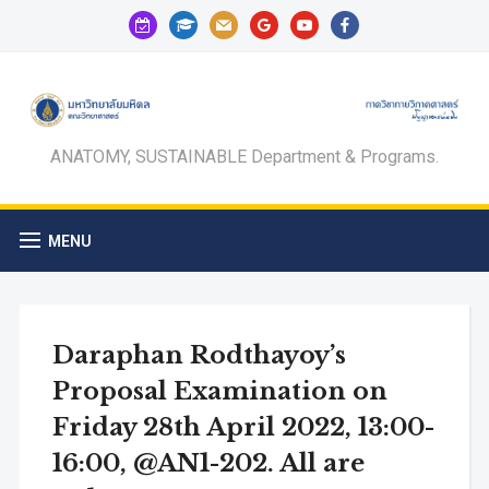
calendar-
graduation-
mail
google
youtube
facebook
check-
cap
o
ANATOMY, SUSTAINABLE Department & Programs.
MENU
Daraphan Rodthayoy’s
Proposal Examination on
Friday 28th April 2022, 13:00-
16:00, @AN1-202. All are