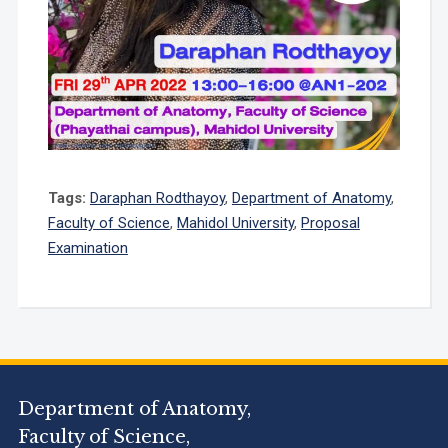
Tags:
Daraphan Rodthayoy
,
Department of Anatomy
,
Faculty of Science
,
Mahidol University
,
Proposal
Examination
Department of Anatomy,
Faculty of Science,