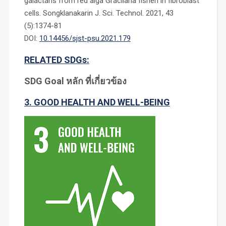
galactans from red alga Gracilaria fisheri in fibroblast
cells. Songklanakarin J. Sci. Technol. 2021, 43
(5):1374-81
DOI:
10.14456/sjst-psu.2021.179
RELATED SDGs:
SDG Goal หลัก ที่เกี่ยวข้อง
3. GOOD HEALTH AND WELL-BEING