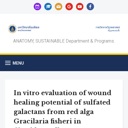
calendar-
graduation-
mail
google
youtube
facebook
check-
cap
o
ANATOMY, SUSTAINABLE Department & Programs.
MENU
In vitro evaluation of wound
healing potential of sulfated
galactans from red alga
Gracilaria fisheri in