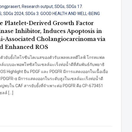
ongprasert
,
Research output
,
SDGs
,
SDGs 17.
S
,
SDGs 2024
,
SDGs 3. GOOD HEALTH AND WELL-BEING
ve Platelet-Derived Growth Factor
nase Inhibitor, Induces Apoptosis in
ni-Associated Cholangiocarcinoma via
nd Enhanced ROS
 ตัวยับยั้งไทโรซีนไคเนสของตัวรับเพลทเลทดีไลฟ์ โกรทแฟค
ล์แบบอะพอพโทซิสในเซลล์มะเร็งท่อน้ำดีที่สัมพันธ์กับพยาธิ
ม ROS Highlight ยีน PDGF และ PDGFR มีการแสดงออกในเนื้อเยื่อ
บ PDGFR-α มีการแสดงออกในระดับสูงในเซลล์มะเร็งท่อน้ำดี
ญ่พบใน CAF สารยับยั้งที่จำเพาะต่อ PDGFR คือ CP-673451
ซลล์ […]