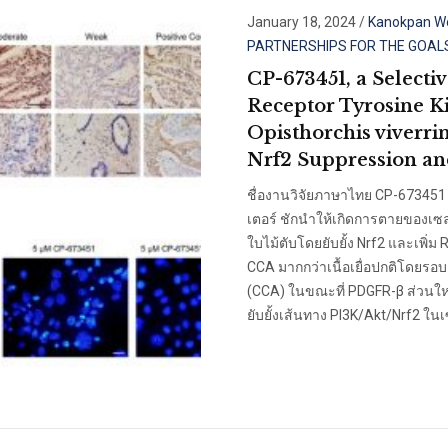
January 18, 2024
/
Kanokpan W
PARTNERSHIPS FOR THE GOAL
CP-673451, a Selecti
Receptor Tyrosine Ki
Opisthorchis viverri
Nrf2 Suppression a
ชื่องานวิจัยภาษาไทย CP-673451
เตอร์ ชักนำให้เกิดการตายของเซล
ใบไม้ตับโดยยับยั้ง Nrf2 และเพิ่
CCA มากกว่าเนื้อเยื่อปกติโดยรอ
(CCA) ในขณะที่ PDGFR-β ส่วนให
ยับยั้งเส้นทาง PI3K/Akt/Nrf2 ในเ