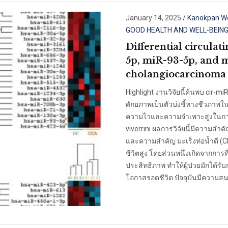
January 14, 2025
/
Kanokpan W
GOOD HEALTH AND WELL-BEIN
Differential circula
5p, miR-93-5p, and m
cholangiocarcinoma 
Highlight งานวิจัยนี้ค้นพบ cir-
ศักยภาพเป็นตัวบ่งชี้ทางชีวภาพใ
ความไวและความจำเพาะสูงในการแยก
viverrini ผลการวิจัยนี้มีความสำคั
และความสำคัญ มะเร็งท่อน้ำดี (C
ชีวิตสูง โดยส่วนหนึ่งเกิดจากการท
ประสิทธิภาพ ทำให้ผู้ป่วยมักได้ร
โอกาสรอดชีวิต ปัจจุบันมีความส