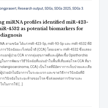
ongprasert
,
Research output
,
SDGs
,
SDGs 2025
,
SDGs 3.
G
ting miRNA profiles identified miR-423-
iR-4532 as potential biomarkers for
diagnosis
miRNA สามชนิด ได้แก่ miR-423-5p, miR-93-5p และ miR-4532 ที่มี
นการวินิจฉัยมะเร็งท่อน้ำดี (CCA) โดยเฉพาะ miR-4532 ซึ่งแสดง
ผู้ป่วย CCA จากกลุ่มสุขภาพดีและผู้ติดเชื้อ Opisthorchis
ญในการพัฒนาวิธีวินิจฉัยที่แม่นยำในพื้นที่เสี่ยงต่อโรค CCA ที่มา
holangiocarcinoma, CCA) เป็นโรคที่มีอัตราการเจ็บป่วยและเสีย
ี่ผู้ป่วยมักไม่มีอาการในระยะแรก และขาดวิธีการวินิจฉัยที่มี
ับการวินิจฉัยในระยะท้ายของโรค ซึ่งส่งผลต่อการรักษาและ
นใจในการใช้ […]