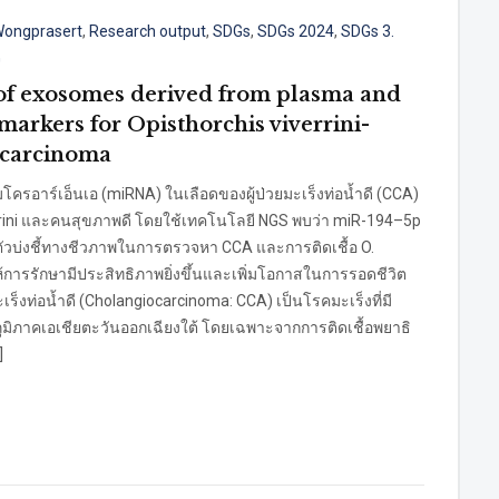
Wongprasert
,
Research output
,
SDGs
,
SDGs 2024
,
SDGs 3.
G
of exosomes derived from plasma and
omarkers for Opisthorchis viverrini-
ocarcinoma
โครอาร์เอ็นเอ (miRNA) ในเลือดของผู้ป่วยมะเร็งท่อน้ำดี (CCA)
iverrini และคนสุขภาพดี โดยใช้เทคโนโลยี NGS พบว่า miR-194–5p
ัวบ่งชี้ทางชีวภาพในการตรวจหา CCA และการติดเชื้อ O.
ห้การรักษามีประสิทธิภาพยิ่งขึ้นและเพิ่มโอกาสในการรอดชีวิต
เร็งท่อน้ำดี (Cholangiocarcinoma: CCA) เป็นโรคมะเร็งที่มี
มิภาคเอเชียตะวันออกเฉียงใต้ โดยเฉพาะจากการติดเชื้อพยาธิ
]