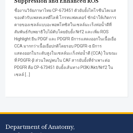
Suppression and Enhanced ROS
ชื่องานวิจัยภาษาไทย CP-673451 ตัวยับยั้งไทโรซีนไคเนส
ของตัวรับเพลทเลทดีไลฟ์ โกรทแฟคเตอร์ ชักนำให้เกิดการ
ตายของเซลล์แบบอะพอพโทซิสในเซลล์มะเร็งท่อน้ำดีที่
สัมพันธ์กับพยาธิใบไม้ตับโดยยับยั้ง Nrf2 และเพิ่ม ROS
Highlight ยีน PDGF และ PDGFR มีการแสดงออกในเนื้อเยื่อ
CCA มากกว่าเนื้อเยื่อปกติโดยรอบ PDGFR-α มีการ
แสดงออกในระดับสูงในเซลล์มะเร็งท่อน้ำดี (CCA) ในขณะ
ที่ PDGFR-β ส่วนใหญ่พบใน CAF สารยับยั้งที่จำเพาะต่อ
PDGFR คือ CP-673451 ยับยั้งเส้นทาง PI3K/Akt/Nrf2 ใน
เซลล์ […]
Department of Anatomy,