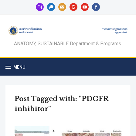
calendar-
graduation-
mail
google
youtube
facebook
check-
cap
o
ANATOMY, SUSTAINABLE Department & Programs.
MENU
Post Tagged with: "PDGFR
inhibitor"