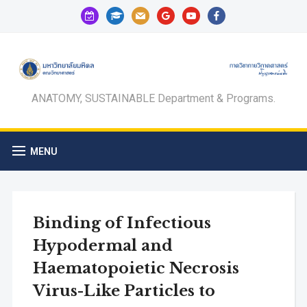
calendar-
graduation-
mail
google
youtube
facebook
check-
cap
o
ANATOMY, SUSTAINABLE Department & Programs.
MENU
Binding of Infectious
Hypodermal and
Haematopoietic Necrosis
Virus-Like Particles to