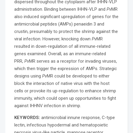
dispersed throughout the cytoplasm after IHHN-VLP
administration. Binding between IHHN-VLP and
Pv
MR
also induced significant upregulation of genes for the
antimicrobial peptides (AMPs) penaeidin 3 and
crustin, presumably to protect the shrimp against the
viral infection. However, knocking down
Pv
MR
resulted in down-regulation of all immune-related
genes examined. Overall, as an immune-related
PRR,
Pv
MR serves as a receptor for invading viruses,
which then trigger the expression of AMPs. Strategic
designs using
Pv
MR could be developed to either
block the interaction of native virus with the host
cells or provoke its up-regulation to enhance shrimp
immunity, which could open up opportunities to fight
against IHHNV infection in shrimp.
KEYWORDS:
antimicrobial innune response, C-type
lectin, infectious hypodermal and hematopoietic
necrosis virus-like particle, mannose receptor