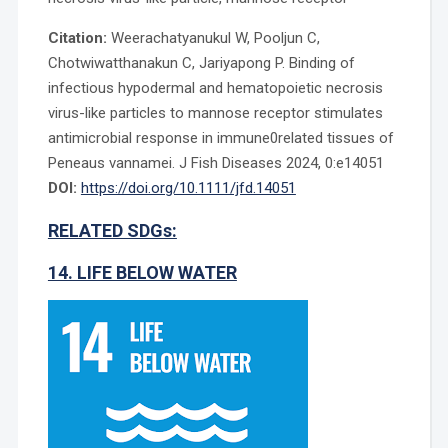
Citation:
Weerachatyanukul W, Pooljun C,
Chotwiwatthanakun C, Jariyapong P. Binding of
infectious hypodermal and hematopoietic necrosis
virus-like particles to mannose receptor stimulates
antimicrobial response in immune0related tissues of
Peneaus vannamei. J Fish Diseases 2024, 0:e14051
DOI:
https://doi.org/10.1111/jfd.14051
RELATED SDGs:
14. LIFE BELOW WATER