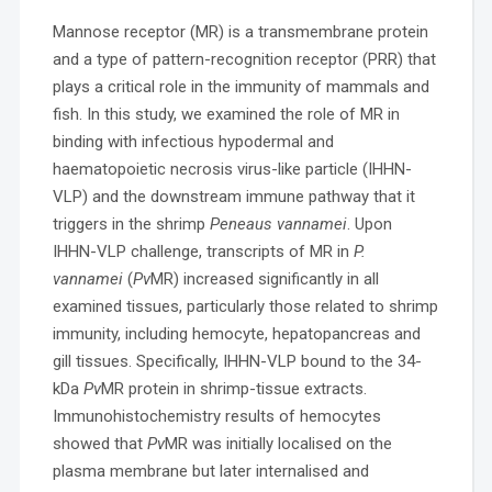
Mannose receptor (MR) is a transmembrane protein
and a type of pattern-recognition receptor (PRR) that
plays a critical role in the immunity of mammals and
fish. In this study, we examined the role of MR in
binding with infectious hypodermal and
haematopoietic necrosis virus-like particle (IHHN-
VLP) and the downstream immune pathway that it
triggers in the shrimp
Peneaus vannamei
. Upon
IHHN-VLP challenge, transcripts of MR in
P.
vannamei
(
Pv
MR) increased significantly in all
examined tissues, particularly those related to shrimp
immunity, including hemocyte, hepatopancreas and
gill tissues. Specifically, IHHN-VLP bound to the 34-
kDa
Pv
MR protein in shrimp-tissue extracts.
Immunohistochemistry results of hemocytes
showed that
Pv
MR was initially localised on the
plasma membrane but later internalised and