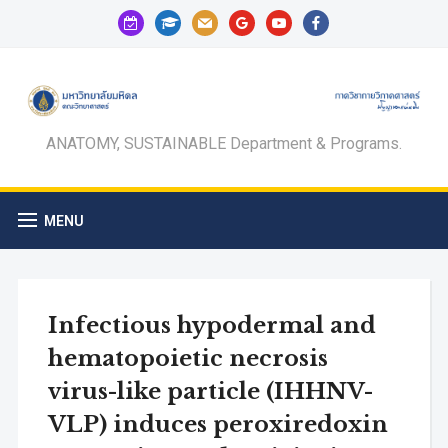
calendar-
graduation-
mail
google
youtube
facebook
check-
cap
o
ANATOMY, SUSTAINABLE Department & Programs.
MENU
Infectious hypodermal and
hematopoietic necrosis
virus-like particle (IHHNV-
VLP) induces peroxiredoxin