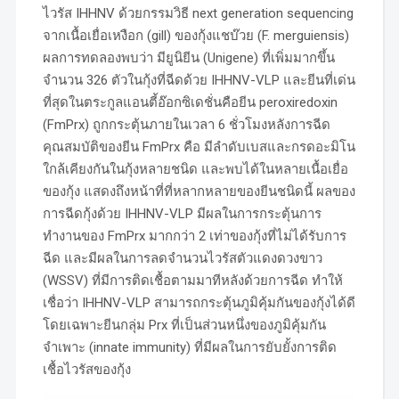
ไวรัส IHHNV ด้วยกรรมวิธี next generation sequencing
จากเนื้อเยื่อเหงือก (gill) ของกุ้งแชบ๊วย (F. merguiensis)
ผลการทดลองพบว่า มียูนิยีน (Unigene) ที่เพิ่มมากขึ้น
จำนวน 326 ตัวในกุ้งที่ฉีดด้วย IHHNV-VLP และยีนที่เด่น
ที่สุดในตระกูลแอนตี้อ๊อกซิเดชั่นคือยีน peroxiredoxin
(FmPrx) ถูกกระตุ้นภายในเวลา 6 ชั่วโมงหลังการฉีด
คุณสมบัติของยีน FmPrx คือ มีลำดับเบสและกรดอะมิโน
ใกล้เคียงกันในกุ้งหลายชนิด และพบได้ในหลายเนื้อเยื่อ
ของกุ้ง แสดงถึงหน้าที่ที่หลากหลายของยีนชนิดนี้ ผลของ
การฉีดกุ้งด้วย IHHNV-VLP มีผลในการกระตุ้นการ
ทำงานของ FmPrx มากกว่า 2 เท่าของกุ้งที่ไม่ได้รับการ
ฉีด และมีผลในการลดจำนวนไวรัสตัวแดงดวงขาว
(WSSV) ที่มีการติดเชื้อตามมาทีหลังด้วยการฉีด ทำให้
เชื่อว่า IHHNV-VLP สามารถกระตุ้นภูมิคุ้มกันของกุ้งได้ดี
โดยเฉพาะยีนกลุ่ม Prx ที่เป็นส่วนหนึ่งของภูมิคุ้มกัน
จำเพาะ (innate immunity) ที่มีผลในการยับยั้งการติด
เชื้อไวรัสของกุ้ง