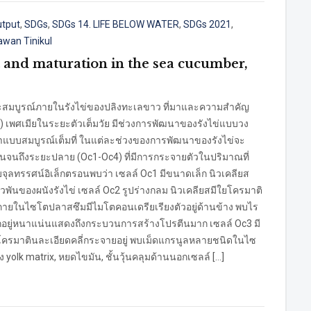
utput
,
SDGs
,
SDGs 14. LIFE BELOW WATER
,
SDGs 2021
,
awan Tinikul
and maturation in the sea cucumber,
ะสมบูรณ์ภายในรังไข่ของปลิงทะเลขาว ที่มาและความสำคัญ
) เพศเมียในระยะตัวเต็มวัย มีช่วงการพัฒนาของรังไข่แบบวง
าแบบสมบูรณ์เต็มที่ ในแต่ละช่วงของการพัฒนาของรังไข่จะ
้นจนถึงระยะปลาย (Oc1-Oc4) ที่มีการกระจายตัวในปริมาณที่
ุลทรรศน์อิเล็กตรอนพบว่า เซลล์ Oc1 มีขนาดเล็ก นิวเคลียส
ี่ยวพันของผนังรังไข่ เซลล์ Oc2 รูปร่างกลม นิวเคลียสมีใยโครมาติ
ในไซโตปลาสซึมมีไมโตคอนเดรียเรียงตัวอยู่ด้านข้าง พบไร
ยู่หนาแน่นแสดงถึงกระบวนการสร้างโปรตีนมาก เซลล์ Oc3 มี
โครมาตินละเอียดคลี่กระจายอยู่ พบเม็ดแกรนูลหลายชนิดในไซ
 yolk matrix, หยดไขมัน, ชั้นวุ้นคลุมด้านนอกเซลล์ […]