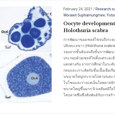
February 24, 2021
/
Research o
Worawit Suphamungmee
,
Yots
Oocyte development 
Holothuria scabra
การพัฒนาของเซลล์ไข่จนถึงระย
ปลิงทะเลขาว (Holothuria scabra
รอบจากขั้นต้นจนถึงขั้นการพัฒน
ประกอบด้วยเซลล์ไข่ตั้งแต่ระยะต
แตกต่างกัน จากการศึกษาในระดับจ
กลมและเกาะติดกับชั้นเนื้อเยื่อเก
นขนาดใหญ่กระจายไปตามขอบ ภาย
โบโซมและร่างแหเอ็นโดพลาสมิกอ
ขนาดใหญ่ขึ้นมาก นิวเคลียสมีใย
โตปลาสซึมซึ่งสัมพันธ์กับการสร้าง