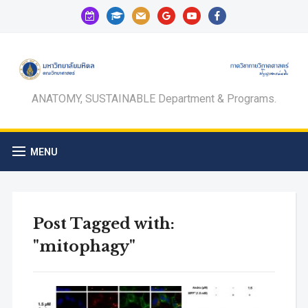
calendar-
graduation-
mail
google
youtube
facebook
check-
cap
o
ANATOMY, SUSTAINABLE Department & Programs.
MENU
Post Tagged with:
"mitophagy"