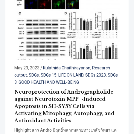
May 23, 2023
/
Kulathida Chaithirayanon
,
Research
output
,
SDGs
,
SDGs 15. LIFE ON LAND
,
SDGs 2023
,
SDGs
3. GOOD HEALTH AND WELL-BEING
Neuroprotection of Andrographolide
against Neurotoxin MPP+-Induced
Apoptosis in SH-SY5Y Cells via
Activating Mitophagy, Autophagy, and
Antioxidant Activities
Highlight สาร Andro มีฤทธิ์หลากหลายทางเภสัชวิทยา แต่