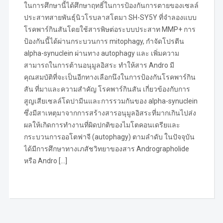
ในการศึกษานี้ได้ศึกษาฤทธิ์ในการป้องกันการตายของเซลล์
ประสาทสายพันธุ์นิวโรบลาสโตมา SH-SY5Y ที่จำลองแบบ
โรคพาร์กินสันโดยใช้สารพิษต่อระบบประสาท MMP+ การ
ป้องกันนี้ได้ผ่านกระบวนการ mitophagy, กำจัดโปรตีน
alpha-synuclein ผ่านทาง autophagy และ เพิ่มความ
สามารถในการต้านอนุมูลอิสระ ทำให้สาร Andro มี
คุณสมบัติที่จะเป็นอีกทางเลือกนึงในการป้องกันโรคพาร์กิน
สัน ที่มาและความสำคัญ โรคพาร์กินสัน เกี่ยวข้องกับการ
สูญเสียเซลล์โดปามีนและการรวมกันของ alpha-synuclein
ซึ่งมีสาเหตุมาจากการสร้างสารอนุมูลอิสระที่มากเกินไปส่ง
ผลให้เกิดการทำงานที่ผิดปกติของไมโตคอนเดรียและ
กระบวนการออโตฟาจี (autophagy) ตามลำดับ ในปัจจุบัน
ได้มีการศึกษาทางเภสัชวิทยาของสาร Andrographolide
หรือ Andro […]