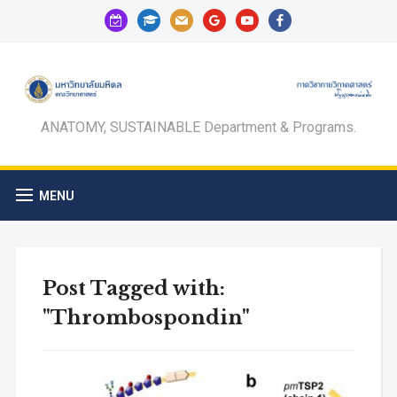
calendar-
graduation-
mail
google
youtube
facebook
check-
cap
o
ANATOMY, SUSTAINABLE Department & Programs.
MENU
Post Tagged with:
"Thrombospondin"