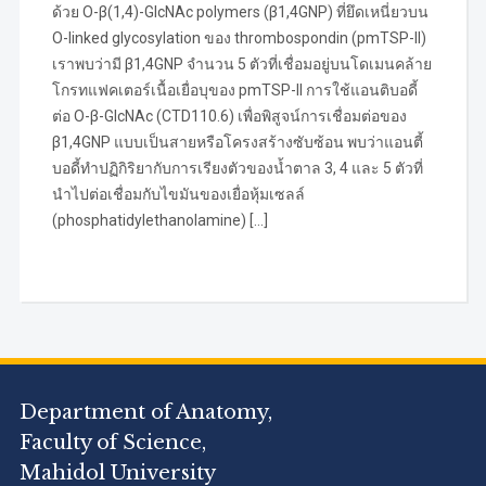
ด้วย O-β(1,4)-GlcNAc polymers (β1,4GNP) ที่ยึดเหนี่ยวบน
O-linked glycosylation ของ thrombospondin (pmTSP-II)
เราพบว่ามี β1,4GNP จำนวน 5 ตัวที่เชื่อมอยู่บนโดเมนคล้าย
โกรทแฟคเตอร์เนื้อเยื่อบุของ pmTSP-II การใช้แอนติบอดี้
ต่อ O-β-GlcNAc (CTD110.6) เพื่อพิสูจน์การเชื่อมต่อของ
β1,4GNP แบบเป็นสายหรือโครงสร้างซับซ้อน พบว่าแอนตี้
บอดี้ทำปฏิกิริยากับการเรียงตัวของน้ำตาล 3, 4 และ 5 ตัวที่
นำไปต่อเชื่อมกับไขมันของเยื่อหุ้มเซลล์
(phosphatidylethanolamine) […]
Department of Anatomy,
Faculty of Science,
Mahidol University