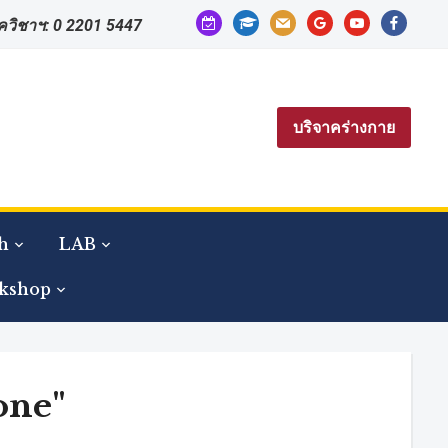
calendar-
graduation-
mail
google
youtube
facebook
าควิชาฯ: 0 2201 5447
check-
cap
o
บริจาคร่างกาย
h
LAB
kshop
one"