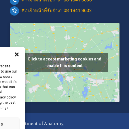
#2 เจ้าหน้าที่รับร่างฯ 08 1841 8632
Click to accept marketing cookies and
enable this content
website
 to use our
ow users
e website’s
n that can
al
vacy policy
g the best
tings.
USC #Department of Anatomy,
es