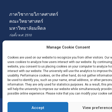
ภาควิชากายวิภาคศาสตร์
คณะวิทยาศาสตร์
มหาวิทยาลัยมหิดล
ก่อตั้ง พ.ศ. 2510
เลขที่ 272 ถนนพระรามที่ 6 แขวงทุ่งพญาไท เขตราชเทวี กรุงเทพฯ
Manage Cookie Consent
10400 ประเทศไทย โทร. 0 2201 5402
Cookies are used on our website to recognize you from other visitors. Our 
uses cookies to analyze how users interact with our website. By continuing
website, you consent to us placing cookies on your computer to analyze h
interact with our website. The university will use the analytics to improve th
usability. Performance cookies, on the other hand, do not gather informatio
be used to identify you, such as your name, email address, or other person
information. They are only used for statistics purposes. As a result, this pri
will help the university to improve our website while simultaneously providin
possible online experience. Please note that you can modify your cookie set
Copyright © 2026 #Anatomy SC Mahidol #Anatomy M
Accept
View preferenc